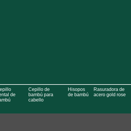
epillo
Cepillo de
Hisopos
Rasuradora de
ental de
bambú para
de bambú
acero gold rose
ambú
cabello