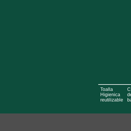
Toalla
C
Higienica
d
reutilizable
b